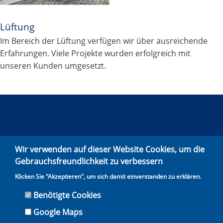
Lüftung
Im Bereich der Lüftung verfügen wir über ausreichende
Erfahrungen. Viele Projekte wurden erfolgreich mit
unseren Kunden umgesetzt.
Motzener Straße 26
Wir verwenden auf dieser Website Cookies, um die
12277 Berlin
Gebrauchsfreundlichkeit zu verbessern
+49 30 721 70 60
Klicken Sie "Akzeptieren", um sich damit einverstanden zu erklären.
info-mb@testing.de
Benötigte Cookies
Impressum
|
Datenschutz
|
AGB
Google Maps