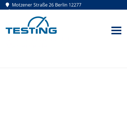
Direkt
Motzener Straße 26
Berlin
12277
zum
+49 30 721 70 60
info@mema-berlin.de
Inhalt
Mema Metallbau in
Marienfelde
Main
navigation